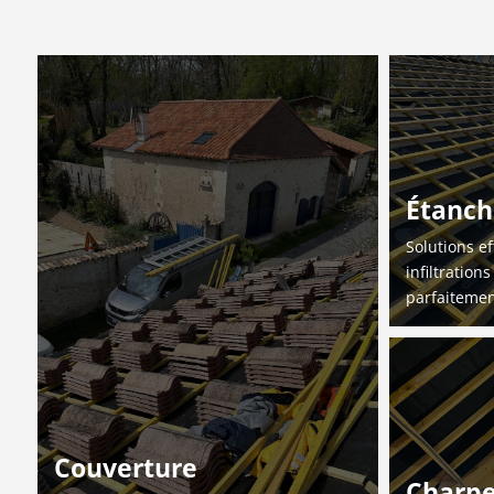
Étanch
Solutions ef
infiltration
parfaitemen
Couverture
Charp