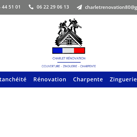
 44 51 01
06 22 29 06 13
charletrenovation80@


tanchéité
Rénovation
Charpente
Zinguerie