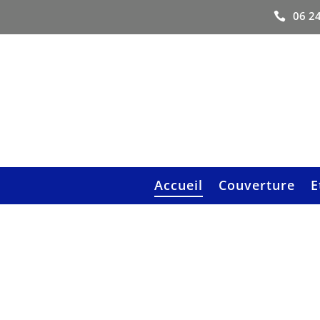
06 24

Accueil
Couverture
E