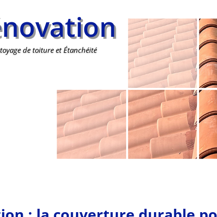
énovation
oyage de toiture et Étanchéité
ion : la couverture durable p