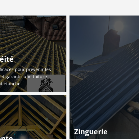
éité
ficaces pour prévenir les
s et garantir une toiture
t étanche.
Zinguerie
ente