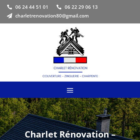
06 24 44 51 01
06 22 29 06 13


charletrenovation80@gmail.com

Charlet Rénovation –