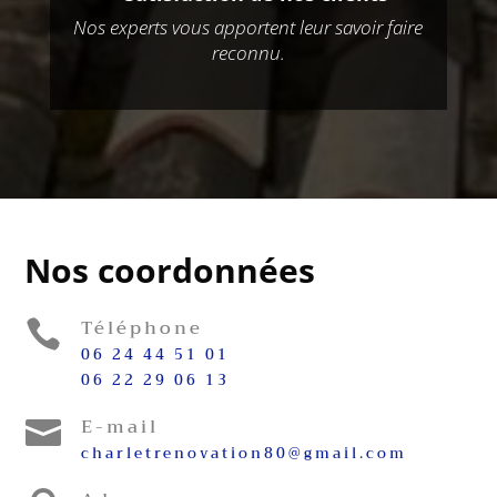
Nos experts vous apportent leur savoir faire
reconnu.
Nos coordonnées
Téléphone

06 24 44 51 01
06 22 29 06 13
E-mail

charletrenovation80@gmail.com