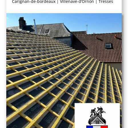
Carignan-de-bordeaux
|
Villenave-d’Ornon
|
Tresses