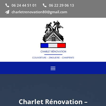
06 24 44 51 01
06 22 29 06 13


charletrenovation80@gmail.com

Charlet Rénovation –