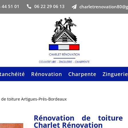
 44 51 01
06 22 29 06 13
charletrenovation80@


tanchéité
Rénovation
Charpente
Zinguerie
 de toiture Artigues-Près-Bordeaux
Rénovation de toiture 
Charlet Rénovation