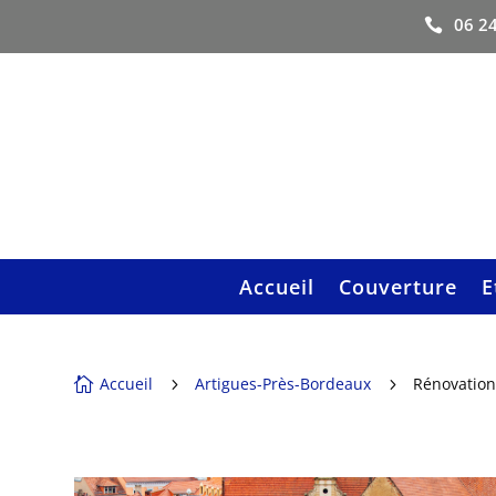
06 24

Accueil
Couverture
E
Accueil
Artigues-Près-Bordeaux
Rénovation

5
5