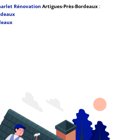
arlet Rénovation
Artigues-Près-Bordeau
x
:
rdeaux
rdeaux