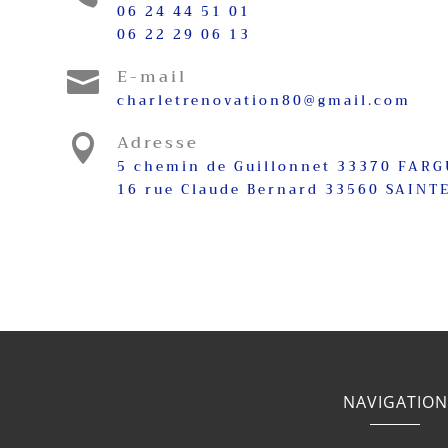
06 24 44 51 01
06 22 29 06 13
E-mail

charletrenovation80@gmail.com
Adresse

5 chemin de Guillonnet 33370 FAR
16 rue Claude Bernard 33560 SAINT
NAVIGATION