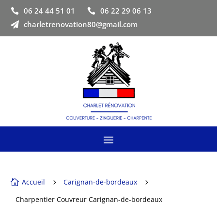
06 24 44 51 01
06 22 29 06 13


charletrenovation80@gmail.com

Accueil
Carignan-de-bordeaux

5
5
Charpentier Couvreur Carignan-de-bordeaux