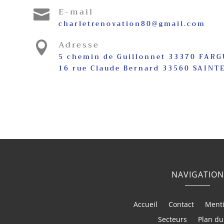
E-mail

charletrenovation80@gmail.com
Adresse

5 chemin de Guillonnet 33370 FAR
16 rue Claude Bernard 33560 SAINT
NAVIGATION
Accueil
Contact
Menti
Secteurs
Plan du