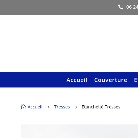
06 24

Accueil
Couverture
E
Accueil
Tresses
Etanchéité Tresses

5
5