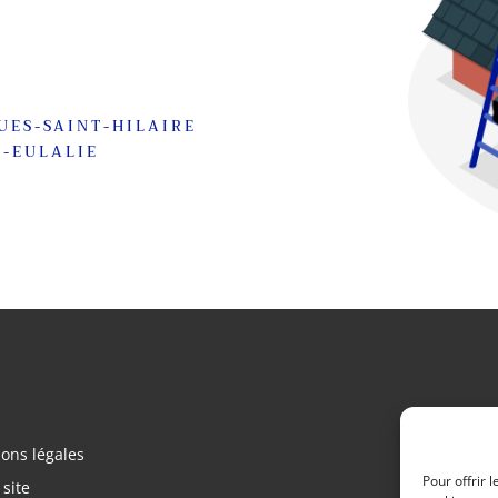
GUES-SAINT-HILAIRE
E-EULALIE
ons légales
Pour offrir 
 site