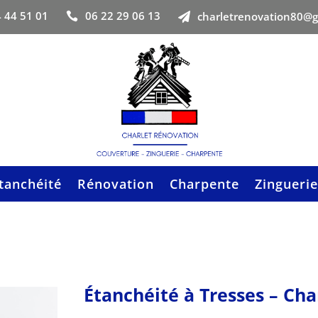
 44 51 01
06 22 29 06 13
charletrenovation80@


tanchéité
Rénovation
Charpente
Zinguerie
Étanchéité à Tresses – Ch