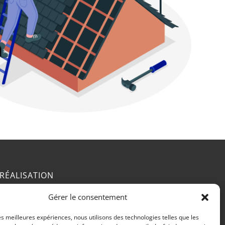
RÉALISATION
Gérer le consentement
les meilleures expériences, nous utilisons des technologies telles que les