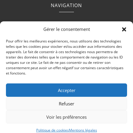
NAVIGATION
Accueil
Contact
Mentions légales
Secteurs
Gérer le consentement
Plan du site
Pour offrir les meilleures expériences, nous utilisons des technologies
telles que les cookies pour stocker et/ou accéder aux informations des
appareils. Le fait de consentir à ces technologies nous permettra de
traiter des données telles que le comportement de navigation ou les ID
uniques sur ce site. Le fait de ne pas consentir ou de retirer son
RÉALISATION
consentement peut avoir un effet négatif sur certaines caractéristiques
et fonctions.
Accepter
Refuser
Recherches fréquentes
Voir les préférences
Charpentier Couvreur à Artigues-Près-Bordeaux
Charpentier Couvreur Carignan-de-bordeaux
© Charlet Rénovation - 2026 - Tous droits réservés
Politique de cookies
Mentions légales