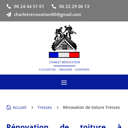
06 24 44 51 01
06 22 29 06 13


charletrenovation80@gmail.com

Accueil
Tresses
Rénovation de toiture Tresses

5
5
Rénovation de toiture à