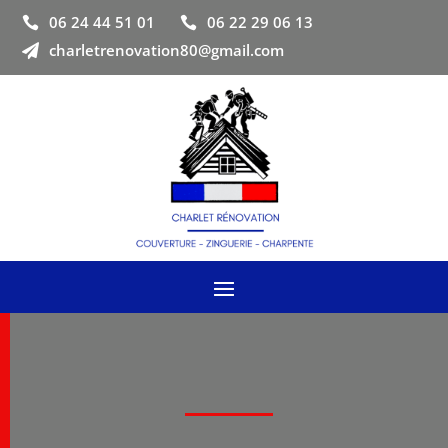
06 24 44 51 01
06 22 29 06 13


charletrenovation80@gmail.com
