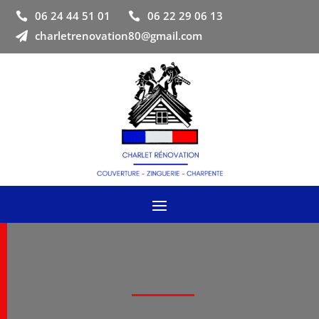
06 24 44 51 01
06 22 29 06 13


charletrenovation80@gmail.com
