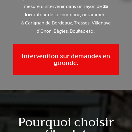
mesure d’intervenir dans un rayon de
25
km
autour de la commune, notamment
à
Carignan de Bordeaux, Tresses, Villenave
d’Onon, Bègles, Bouliac
etc…
Intervention sur demandes en
gironde.
Pourquoi choisir