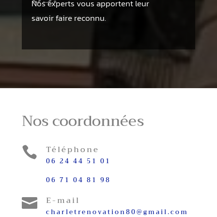
Nos experts vous apportent leur
savoir faire reconnu.
Nos coordonnées
Téléphone

06 24 44 51 01
06 71 04 81 98
E-mail

charletrenovation80@gmail.com