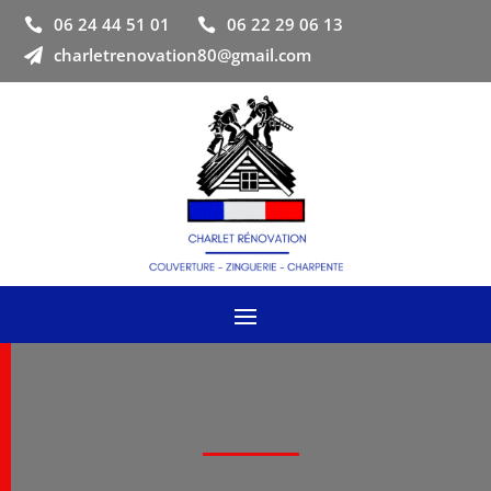
06 24 44 51 01
06 22 29 06 13


charletrenovation80@gmail.com
