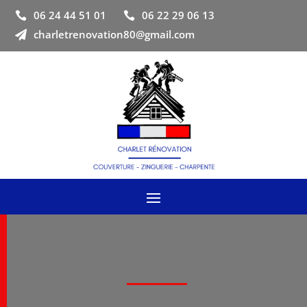
06 24 44 51 01
06 22 29 06 13


charletrenovation80@gmail.com
