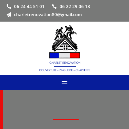
06 24 44 51 01
06 22 29 06 13


charletrenovation80@gmail.com
