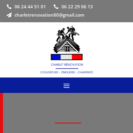
06 24 44 51 01
06 22 29 06 13


charletrenovation80@gmail.com
