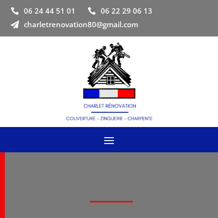
06 24 44 51 01
06 22 29 06 13


charletrenovation80@gmail.com
