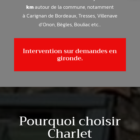
km
autour de la commune, notamment
à
Carignan de Bordeaux, Tresses, Villenave
d’Onon, Bègles, Bouliac
etc…
Intervention sur demandes en
gironde.
Pourquoi choisir
Charlet