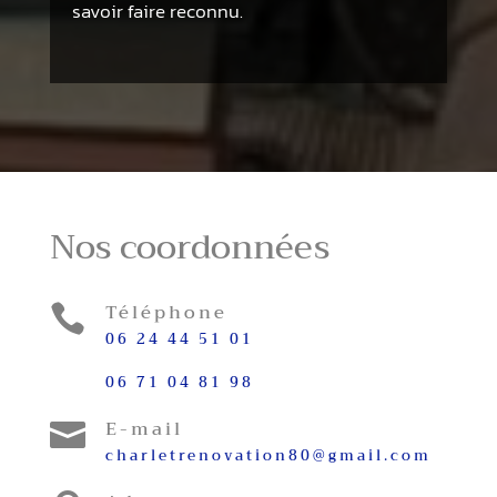
savoir faire reconnu.
Nos coordonnées
Téléphone

06 24 44 51 01
06 71 04 81 98
E-mail

charletrenovation80@gmail.com