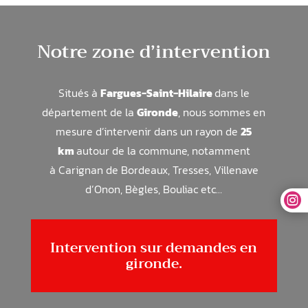
Notre zone d’intervention
Situés à
Fargues-Saint-Hilaire
dans le
département de la
Gironde
, nous sommes en
mesure d’intervenir dans un rayon de
25
km
autour de la commune, notamment
à
Carignan de Bordeaux, Tresses, Villenave
d’Onon, Bègles, Bouliac
etc…

Intervention sur demandes en
gironde.