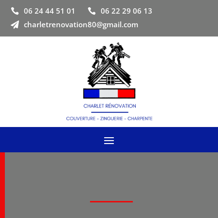
06 24 44 51 01
06 22 29 06 13


charletrenovation80@gmail.com
