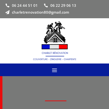
06 24 44 51 01
06 22 29 06 13


charletrenovation80@gmail.com
